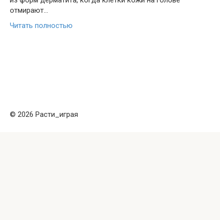
из форм дерматита, когда клетки кожи на голове
отмирают…
Читать полностью
© 2026 Расти_играя