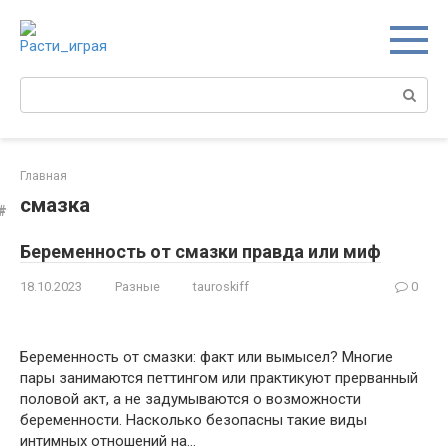
Перейти
к
контенту
Поиск:
Главная
смазка
Беременность от смазки правда или миф
18.10.2023
Разные
tauroskiff
0
Беременность от смазки: факт или вымысел? Многие
пары занимаются петтингом или практикуют прерванный
половой акт, а не задумываются о возможности
беременности. Насколько безопасны такие виды
интимных отношений на…