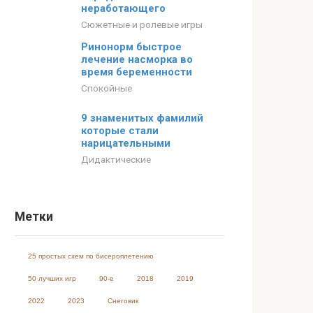
неработающего
Сюжетные и ролевые игры
Ринонорм быстрое
лечение насморка во
время беременности
Спокойные
9 знаменитых фамилий
которые стали
нарицательными
Дидактические
Метки
25 простых схем по бисероплетению
50 лучших игр
90-е
2018
2019
2022
2023
Cнеговик