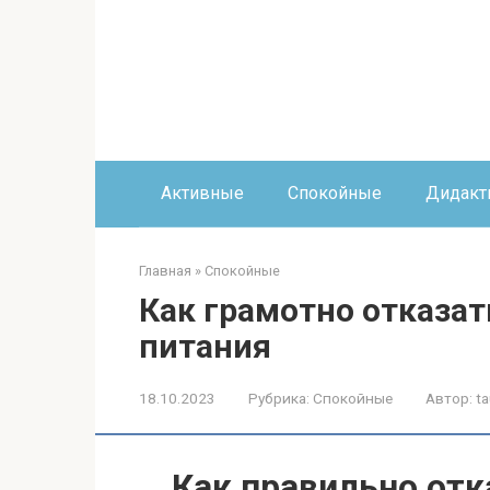
Перейти
к
контенту
Активные
Спокойные
Дидакт
Главная
»
Спокойные
Как грамотно отказат
питания
18.10.2023
Рубрика:
Спокойные
Автор:
ta
Как правильно отк