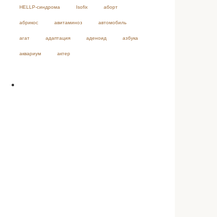
HELLP-синдрома
Isofix
аборт
абрикос
авитаминоз
автомобиль
агат
адаптация
аденоид
азбука
аквариум
актер