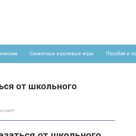
ические
Сюжетные и ролевые игры
Пособия и п
ься от школьного
uroskiff
азаться от школьного