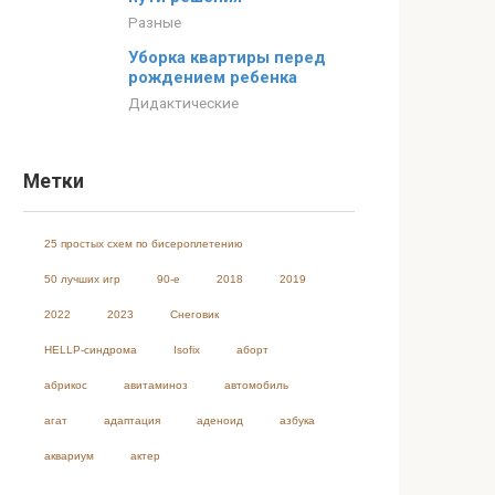
Разные
Уборка квартиры перед
рождением ребенка
Дидактические
Метки
25 простых схем по бисероплетению
50 лучших игр
90-е
2018
2019
2022
2023
Cнеговик
HELLP-синдрома
Isofix
аборт
абрикос
авитаминоз
автомобиль
агат
адаптация
аденоид
азбука
аквариум
актер