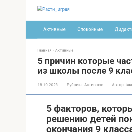
Перейти
к
контенту
Активные
Спокойные
Дидакт
Главная
»
Активные
5 причин которые час
из школы после 9 кла
18.10.2023
Рубрика:
Активные
Автор:
tau
5 факторов, котор
решению детей по
окончания 9 класс