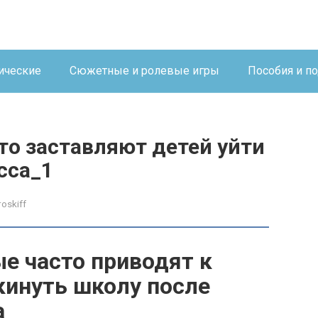
ические
Сюжетные и ролевые игры
Пособия и п
то заставляют детей уйти
сса_1
roskiff
ые часто приводят к
кинуть школу после
а