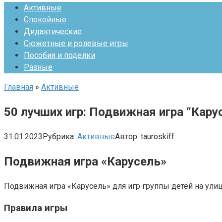
Активные
Спокойные
Дидактические
Сюжетные и ролевые игры
Пособия и поделки
Разные
Главная
»
Активные
50 лучших игр: Подвижная игра “Кару
31.01.2023
Рубрика:
Активные
Автор:
tauroskiff
Подвижная игра «Карусель»
Подвижная игра «Карусель» для игр группы детей на улице
Правила игры