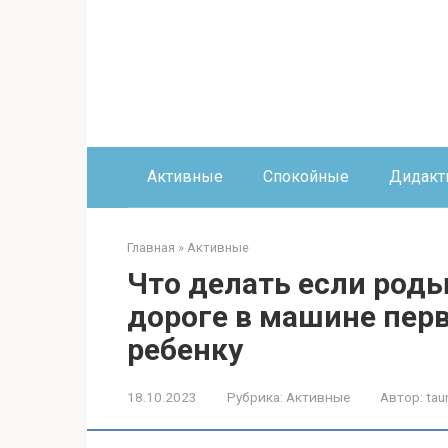
Перейти
к
контенту
Активные
Спокойные
Дидакт
Главная
»
Активные
Что делать если роды
дороге в машине пер
ребенку
18.10.2023
Рубрика:
Активные
Автор:
tau