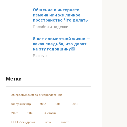
Общение в интернете
измена или же личное
пространство Что делать
Пособия и поделки
8 лет совместной жизни —
какая свадьба, что дарят
на эту годовщину￼
Разные
Метки
25 простых схем по бисероплетению
50 лучших игр
90-е
2018
2019
2022
2023
Cнеговик
HELLP-синдрома
Isofix
аборт