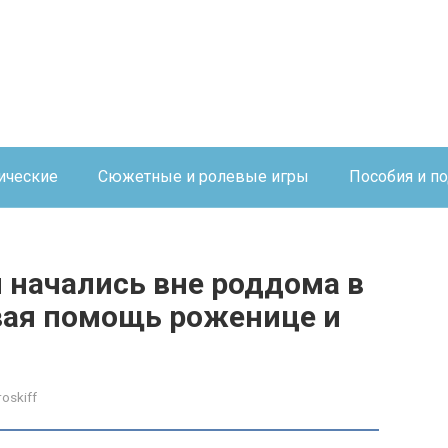
ические
Сюжетные и ролевые игры
Пособия и п
 начались вне роддома в
вая помощь роженице и
roskiff