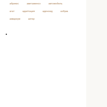
абрикос
авитаминоз
автомобиль
агат
адаптация
аденоид
азбука
аквариум
актер