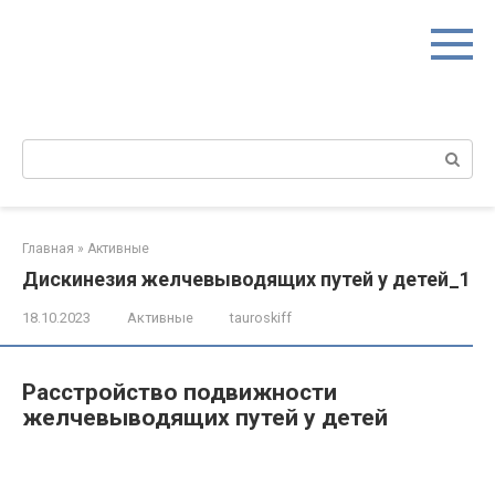
Перейти
к
контенту
Поиск:
Главная
»
Активные
Дискинезия желчевыводящих путей у детей_1
18.10.2023
Активные
tauroskiff
Расстройство подвижности
желчевыводящих путей у детей