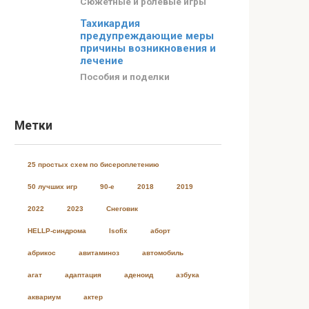
Сюжетные и ролевые игры
Тахикардия
предупреждающие меры
причины возникновения и
лечение
Пособия и поделки
Метки
25 простых схем по бисероплетению
50 лучших игр
90-е
2018
2019
2022
2023
Cнеговик
HELLP-синдрома
Isofix
аборт
абрикос
авитаминоз
автомобиль
агат
адаптация
аденоид
азбука
аквариум
актер