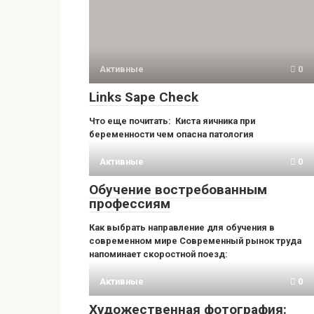
Активные
0
Links Sape Check
Что еще почитать: Киста яичника при
беременности чем опасна патология
Активные
0
Обучение востребованным
профессиям
Как выбрать направление для обучения в
современном мире Современный рынок труда
напоминает скоростной поезд:
Активные
0
Художественная фотография: