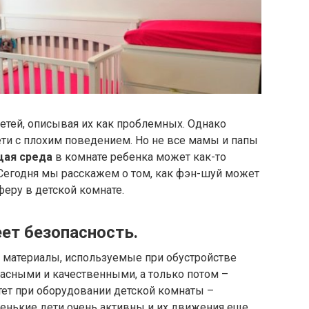
етей, описывая их как проблемных. Однако
ти с плохим поведением. Но не все мамы и папы
ая среда
в комнате ребенка может как-то
 Сегодня мы расскажем о том, как фэн-шуй может
еру в детской комнате.
ет безопасность.
е материалы, используемые при обустройстве
асными и качественными, а только потом –
ет при оборудовании детской комнаты –
аленькие дети очень активны и их движения еще