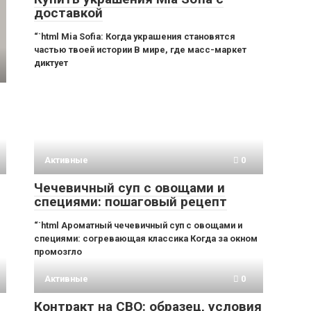
доставкой
“`html Mia Sofia: Когда украшения становятся
частью твоей истории В мире, где масс-маркет
диктует
Активные
0
Чечевичный суп с овощами и
специями: пошаговый рецепт
“`html Ароматный чечевичный суп с овощами и
специями: согревающая классика Когда за окном
промозгло
Активные
0
Контракт на СВО: образец, условия