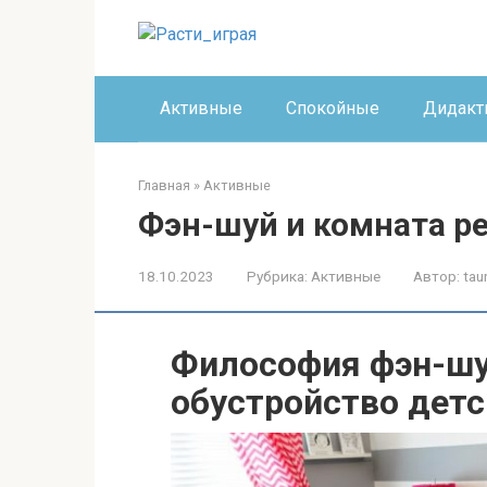
Перейти
к
контенту
Активные
Спокойные
Дидакт
Главная
»
Активные
Фэн-шуй и комната р
18.10.2023
Рубрика:
Активные
Автор:
tau
Философия фэн-шуй
обустройство детс