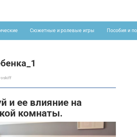
ические
Сюжетные и ролевые игры
Пособия и п
ебенка_1
roskiff
 и ее влияние на
кой комнаты.