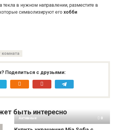
 текла в нужном направлении, разместите в
, которые символизируют его
хобби
комната
я? Поделиться с друзьями:
жет быть интересно
Активные
0
Купить украшения Mia Sofia с