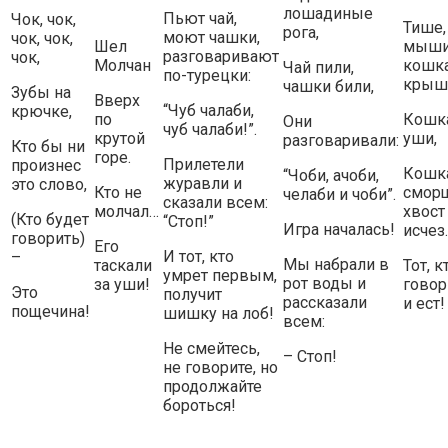
лошадиные
Пьют чай,
Чок, чок,
Тише,
рога,
моют чашки,
чок, чок,
Шел
мыши
разговаривают
чок,
Молчан
кошка
Чай пили,
по-турецки:
крыш
чашки били,
Зубы на
Вверх
“Чуб чалаби,
крючке,
по
Кошка
Они
чуб чалаби!”.
крутой
уши,
разговаривали:
Кто бы ни
горе.
Прилетели
произнес
Кошк
“Чоби, ачоби,
журавли и
это слово,
Кто не
сморщ
челаби и чоби”.
сказали всем:
молчал…
хвост
(Кто будет
“Стоп!”
Игра началась!
исчез
говорить)
Его
И тот, кто
–
Мы набрали в
таскали
Тот, к
умрет первым,
рот воды и
за уши!
говори
Это
получит
рассказали
и ест!
пощечина!
шишку на лоб!
всем:
Не смейтесь,
– Стоп!
не говорите, но
продолжайте
бороться!