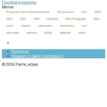
Пособия и поделки
Метки
25 простых схем по бисероплетению
50 лучших игр
90-е
2018
2019
2022
2023
Cнеговик
HELLP-синдрома
Isofix
аборт
абрикос
авитаминоз
автомобиль
агат
адаптация
аденоид
азбука
аквариум
актер
Контакты
Немного о сайте Igroznaika.ru
© 2026 Расти_играя