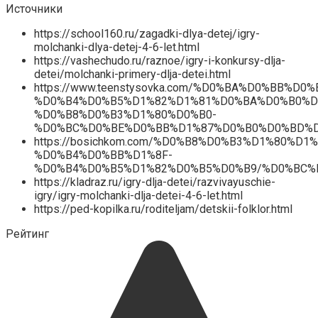
Источники
https://school160.ru/zagadki-dlya-detej/igry-
molchanki-dlya-detej-4-6-let.html
https://vashechudo.ru/raznoe/igry-i-konkursy-dlja-
detei/molchanki-primery-dlja-detei.html
https://www.teenstysovka.com/%D0%BA%D0%BB
%D0%B4%D0%B5%D1%82%D1%81%D0%BA%D0%B0%D
%D0%B8%D0%B3%D1%80%D0%B0-
%D0%BC%D0%BE%D0%BB%D1%87%D0%B0%D0%BD%D
https://bosichkom.com/%D0%B8%D0%B3%D1%80%D1%
%D0%B4%D0%BB%D1%8F-
%D0%B4%D0%B5%D1%82%D0%B5%D0%B9/%D0%BC%
https://kladraz.ru/igry-dlja-detei/razvivayuschie-
igry/igry-molchanki-dlja-detei-4-6-let.html
https://ped-kopilka.ru/roditeljam/detskii-folklor.html
Рейтинг