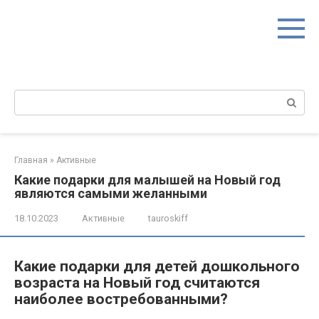
Перейти
к
контенту
Поиск:
Главная
»
Активные
Какие подарки для малышей на Новый год
являются самыми желанными
18.10.2023
Активные
tauroskiff
Какие подарки для детей дошкольного
возраста на Новый год считаются
наиболее востребованными?