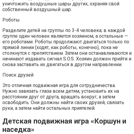
уничтожить воздушные шары других, охраняя свой
собственный воздушный шар.
Роботы
Разделите детей на группы по 3-4 человека; в каждой
группе один человек является хозяином, а остальные —
его роботами. Роботы продолжают двигаться только по
прямой линии (ходят, как роботы, конечно), пока не
столкнутся с препятствием. Затем они останавливаются и
начинают издавать сигнал S.O.S. Хозяин должен прийти и
снова заставить их двигаться в другом направлении.
Поиск друзей
Это отличная подвижная игра для сотрудничества.
Нужно завязать глаза всем детям, установить их на
расстоянии друг от друга, вращать вокруг, а затем
освободить. Они должны найти своих друзей, связать
руки, а затем найти остальных приятелей.
Детская подвижная игра «Коршун и
наседка»