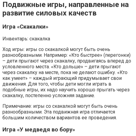
Подвижные игры, направленные на
развитие силовых качеств
Игра «Скакалки»
Инвентарь: скакалка
Ход игры: игры со скакалкой могут быть очень
разнообразными. Например: «Кто быстрее» (перегонки)
– дети прыгают через скакалку, продвигаясь вперед до
условленного места. «Кто дольше» – дети прыгают
через скакалку на месте, пока не делают ошибку. «Кто
как умеет» – каждый играющий придумывает свои
движения. Для того, чтобы дети могли играть в
подобные игры, их надо научить хорошо прыгать через
скакалку, постепенно усложняя задание.
Примечание: игры со скакалкой могут быть очень
разнообразными. Эта подвижная игра отличается
большим количеством вариантов ее проведения.
Игра «У медведя во бору»