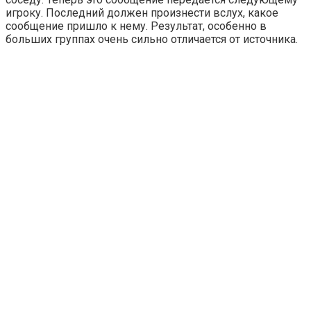
игроку. Последний должен произнести вслух, какое
сообщение пришло к нему. Результат, особенно в
больших группах очень сильно отличается от источника.