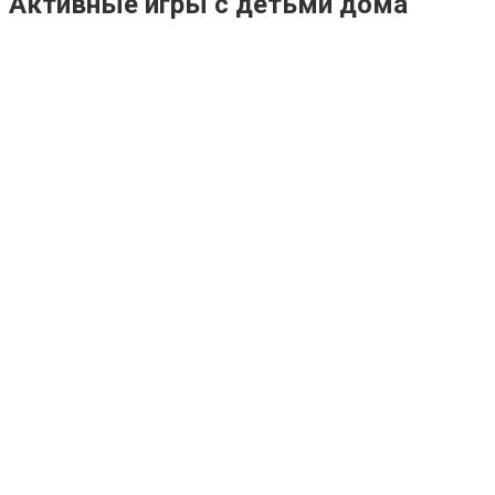
Активные игры с детьми дома