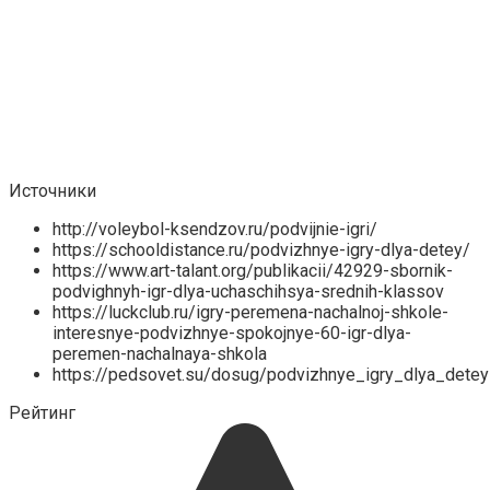
Источники
http://voleybol-ksendzov.ru/podvijnie-igri/
https://schooldistance.ru/podvizhnye-igry-dlya-detey/
https://www.art-talant.org/publikacii/42929-sbornik-
podvighnyh-igr-dlya-uchaschihsya-srednih-klassov
https://luckclub.ru/igry-peremena-nachalnoj-shkole-
interesnye-podvizhnye-spokojnye-60-igr-dlya-
peremen-nachalnaya-shkola
https://pedsovet.su/dosug/podvizhnye_igry_dlya_detey
Рейтинг