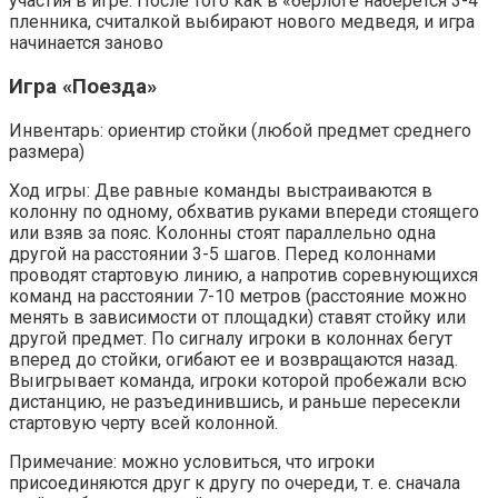
участия в игре. После того как в «берлоге наберется 3-4
пленника, считалкой выбирают нового медведя, и игра
начинается заново
Игра «Поезда»
Инвентарь: ориентир стойки (любой предмет среднего
размера)
Ход игры: Две равные команды выстраиваются в
колонну по одному, обхватив руками впереди стоящего
или взяв за пояс. Колонны стоят параллельно одна
другой на расстоянии 3-5 шагов. Перед колоннами
проводят стартовую линию, а напротив соревнующихся
команд на расстоянии 7-10 метров (расстояние можно
менять в зависимости от площадки) ставят стойку или
другой предмет. По сигналу игроки в колоннах бегут
вперед до стойки, огибают ее и возвращаются назад.
Выигрывает команда, игроки которой пробежали всю
дистанцию, не разъединившись, и раньше пересекли
стартовую черту всей колонной.
Примечание: можно условиться, что игроки
присоединяются друг к другу по очереди, т. е. сначала