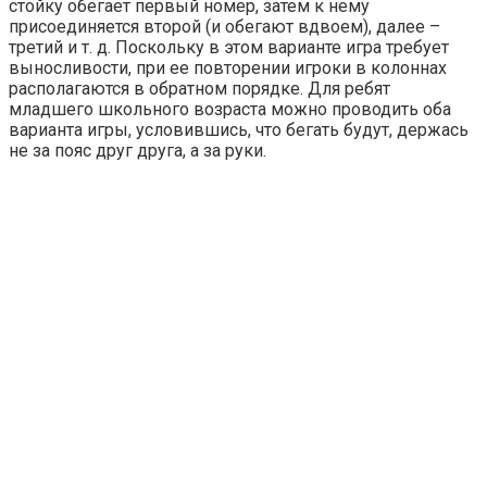
стойку обегает первый номер, затем к нему
присоединяется второй (и обегают вдвоем), далее –
третий и т. д. Поскольку в этом варианте игра требует
выносливости, при ее повторении игроки в колоннах
располагаются в обратном порядке. Для ребят
младшего школьного возраста можно проводить оба
варианта игры, условившись, что бегать будут, держась
не за пояс друг друга, а за руки.