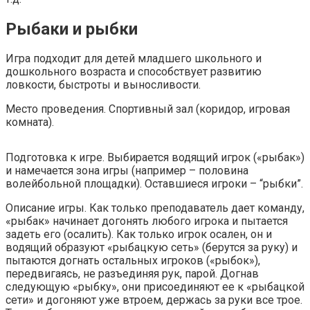
Рыбаки и рыбки
Игра подходит для детей младшего школьного и
дошкольного возраста и способствует развитию
ловкости, быстроты и выносливости.
Место проведения. Спортивный зал (коридор, игровая
комната).
Подготовка к игре. Выбирается водящий игрок («рыбак»)
и намечается зона игры (например – половина
волейбольной площадки). Оставшиеся игроки – “рыбки”.
Описание игры. Как только преподаватель дает команду,
«рыбак» начинает догонять любого игрока и пытается
задеть его (осалить). Как только игрок осален, он и
водящий образуют «рыбацкую сеть» (берутся за руку) и
пытаются догнать остальных игроков («рыбок»),
передвигаясь, не разъединяя рук, парой. Догнав
следующую «рыбку», они присоединяют ее к «рыбацкой
сети» и догоняют уже втроем, держась за руки все трое.