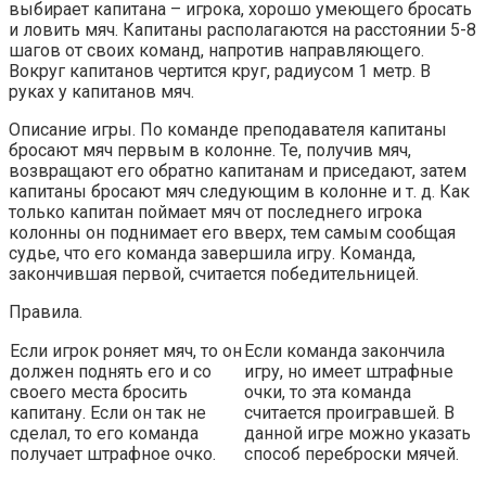
выбирает капитана – игрока, хорошо умеющего бросать
и ловить мяч. Капитаны располагаются на расстоянии 5-8
шагов от своих команд, напротив направляющего.
Вокруг капитанов чертится круг, радиусом 1 метр. В
руках у капитанов мяч.
Описание игры. По команде преподавателя капитаны
бросают мяч первым в колонне. Те, получив мяч,
возвращают его обратно капитанам и приседают, затем
капитаны бросают мяч следующим в колонне и т. д. Как
только капитан поймает мяч от последнего игрока
колонны он поднимает его вверх, тем самым сообщая
судье, что его команда завершила игру. Команда,
закончившая первой, считается победительницей.
Правила.
Если игрок роняет мяч, то он
Если команда закончила
должен поднять его и со
игру, но имеет штрафные
своего места бросить
очки, то эта команда
капитану. Если он так не
считается проигравшей. В
сделал, то его команда
данной игре можно указать
получает штрафное очко.
способ переброски мячей.