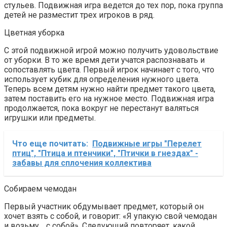
стульев. Подвижная игра ведется до тех пор, пока группа
детей не разместит трех игроков в ряд.
Цветная уборка
С этой подвижной игрой можно получить удовольствие
от уборки. В то же время дети учатся распознавать и
сопоставлять цвета. Первый игрок начинает с того, что
использует кубик для определения нужного цвета.
Теперь всем детям нужно найти предмет такого цвета,
затем поставить его на нужное место. Подвижная игра
продолжается, пока вокруг не перестанут валяться
игрушки или предметы.
Что еще почитать:
Подвижные игры "Перелет
птиц", "Птица и птенчики", "Птички в гнездах" -
забавы для сплочения коллектива
Собираем чемодан
Первый участник обдумывает предмет, который он
хочет взять с собой, и говорит: «Я упакую свой чемодан
и возьму… с собой». Следующий повторяет, какой