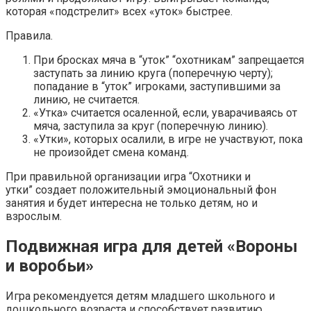
которая «подстрелит» всех «уток» быстрее.
Правила.
При бросках мяча в “уток” “охотникам” запрещается
заступать за линию круга (поперечную черту);
попадание в “уток” игроками, заступившими за
линию, не считается.
«Утка» считается осаленной, если, уварачиваясь от
мяча, заступила за круг (поперечную линию).
«Утки», которых осалили, в игре не участвуют, пока
не произойдет смена команд.
При правильной организации игра “Охотники и
утки” создает положительный эмоциональный фон
занятия и будет интересна не только детям, но и
взрослым.
Подвижная игра для детей «Вороны
и воробьи»
Игра рекомендуется детям младшего школьного и
дошкольного возраста и способствует развитию