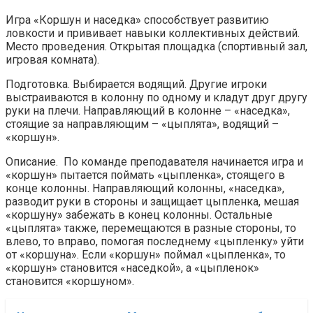
Игра «Коршун и наседка» способствует развитию
ловкости и прививает навыки коллективных действий.
Место проведения. Открытая площадка (спортивный зал,
игровая комната).
Подготовка. Выбирается водящий. Другие игроки
выстраиваются в колонну по одному и кладут друг другу
руки на плечи. Направляющий в колонне – «наседка»,
стоящие за направляющим – «цыплята», водящий –
«коршун».
Описание. По команде преподавателя начинается игра и
«коршун» пытается поймать «цыпленка», стоящего в
конце колонны. Направляющий колонны, «наседка»,
разводит руки в стороны и защищает цыпленка, мешая
«коршуну» забежать в конец колонны. Остальные
«цыплята» также, перемещаются в разные стороны, то
влево, то вправо, помогая последнему «цыпленку» уйти
от «коршуна». Если «коршун» поймал «цыпленка», то
«коршун» становится «наседкой», а «цыпленок»
становится «коршуном».