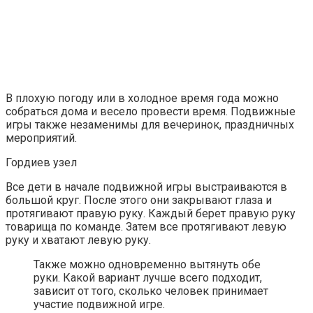
В плохую погоду или в холодное время года можно
собраться дома и весело провести время. Подвижные
игры также незаменимы для вечеринок, праздничных
мероприятий.
Гордиев узел
Все дети в начале подвижной игры выстраиваются в
большой круг. После этого они закрывают глаза и
протягивают правую руку. Каждый берет правую руку
товарища по команде. Затем все протягивают левую
руку и хватают левую руку.
Также можно одновременно вытянуть обе
руки. Какой вариант лучше всего подходит,
зависит от того, сколько человек принимает
участие подвижной игре.