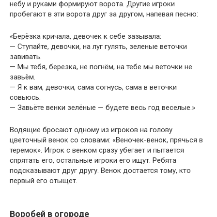
небу и руками формируют ворота. Другие игроки
использовались
пробегают в эти ворота друг за другом, напевая песню:
такие
художественные
приемы как
«Берёзка кричала, девочек к себе зазывала:
образность,
— Ступайте, девочки, на луг гулять, зеленые веточки
аллитерация,
завивать.
звукоподражание
— Мы тебя, березка, не погнём, на тебе мы веточки не
и т.д.
завьём.
— Я к вам, девочки, сама согнусь, сама в веточки
совьюсь.
— Завьёте венки зелёные — будете весь год веселые.»
Водящие бросают одному из игроков на голову
цветочный венок со словами: «Веночек-венок, прячься в
теремок». Игрок с венком сразу убегает и пытается
спрятать его, остальные игроки его ищут. Ребята
подсказывают друг другу. Венок достается тому, кто
первый его отыщет.
Воробей в огороде