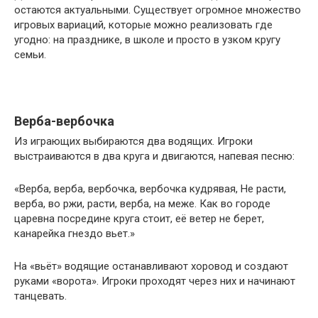
остаются актуальными. Существует огромное множество
фольклора,
рассказывать), в
Народные
игровых вариаций, которые можно реализовать где
корни которого
них уже не было
подвижные игры
угодно: на празднике, в школе и просто в узком кругу
уходят в очень
элементов игры и
не должны быть
семьи.
далекое
они
забыты, —
прошлое.
представляли
убеждена Елена
Изначально
собой небольшие
Валерьевна, — он
хоровод был
сказочные
дадут
языческим
истории в
Верба-вербочка
положительные
обрядом,
стихотворной
результаты тогда
Из играющих выбираются два водящих. Игроки
совмещавшем в
форме.
когда исполнят
выстраиваются в два круга и двигаются, напевая песню:
себе пение,
своё главное
танец и игру. Его
В прибаутке
назначение –
«Верба, верба, вербочка, вербочка кудрявая, Не расти,
цель была
подавалась
доставят детям
верба, во ржи, расти, верба, на меже. Как во городе
славить духов
яркая картинка
удовольствие и
царевна посредине круга стоит, её ветер не берет,
природы,
какого-либо
радость.
канарейка гнездо вьет.»
задабривать их,
события с
Народные игры
чтобы
захватывающим
имеют важное
обеспечить
На «вьёт» водящие останавливают хоровод и создают
сюжетом и
значение в
благополучие и
руками «ворота». Игроки проходят через них и начинают
стремительным
художественном 
процветание
танцевать.
действием, как
физическом
людей.
нельзя лучше