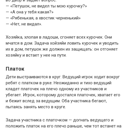
во двор и задает вопрос:
— «Петушок, не видел ты мою курочку?»
— «А она у тебя какая?»
— «Рябенькая, а хвостик черненький»
— «Нет, не видал».
Хозяйка, хлопая в ладоши, сгоняет всех курочек. Они
мчатся в дом. Задача хойзяйи ловить курочек и уводить
их в дом, петушок же должен их защищать: он отгоняет
хозяйку и встает у нее на пути.
Платок
Дети выстраиваются в круг. Ведущий игрок ходит вокруг
ребят с платком в руке. Неожиданно и тихо ведущий
кладет платочек на плечо одному из участников и
убегает. Игрок, которому достался платочек, хватает его
и бежит вслед за ведущим. Оба участника бегают,
пытаясь занять место в круге.
Задача участника с платочком — догнать ведущего и
положить платок на его плечо раньше, чем тот встанет на