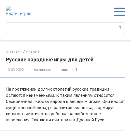
Перейти
к
контенту
Поиск:
Главная
»
Активные
Русские народные игры для детей
13.02.2022
Активные
tauroskiff
На протяжении долгих столетий русские традиции
остаются неизменными. К таким явлениям относится
бесконечная любовь народа к веселым играм. Они вносят
существенный вклад в развитие человека, формируя
личностные качества ребенка на любом этапе
взросления. Так люди считали и в Древней Руси.