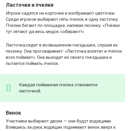
воспитании
Постепенно
Ласточки и пчелки
подходившая к
дошкольников. У
первоначальный
активной натуре
детей
Игроки садятся на корточки и изображают цветочки.
смысл стерся,
маленького
формируется
Среди игроков выбирают пять пчелок и одну ласточку.
но хороводы
ребенка, который
устойчивое,
Пчелки бегают по площадке, напевая песенку: «Пчёлки
остались.
еще не в
заинтересованно
тут летают да весь медок собирают!».
Предлагаю вам
состоянии
уважительное
познакомится с
уделять
отношение к
Ласточка,сидит в возвышенном гнездышке, слушая их
несколькими
внимание долгим
культуре своего
песенку. Она проговаривает: «Ласточка взлетит и пчёлок
русскими
повествованиям.
народа, создаётс
всех поймает». Она выходит из своего гнездышка и
народными
Поэтому в
эмоциональная
пытается поймать пчелок.
хороводными
прибаутках для
основа для
играми:
простоты
развития
восприятия
патриотических
подавался один
Каждая пойманная пчелка становится
чувств: любви и
яркий эпизод,
ласточкой.
преданности к
для того чтобы
Родине».
ребенку было
интересно и
Венок
весело. Для
Участники выбирают двоих — они будут водящими.
этого же в
Взявшись за руки, водящие поднимают венок вверх к
прибаутках