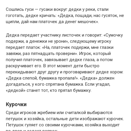
Сошлись гуси — гусаки вокруг дедки у реки, стали
гоготать, дедке кричать: «Дедка, пощади, нас гусяток, не
щипли, дай нам платочек да денег мешочек».
Дедка передает участнику листочек и говорит: «Сумочку
подержи, а денежки не урони», следующему игроку
передает платок: «На, платочек подержи, мне глазки
завяжи, раз пятнадцать проверни». Игрок, который
получил платочек, завязывает дедке глаза, а потом
раскручивает его. В этот момент дети быстро
перекидывают друг другу и проговаривают дедке хором:
«Дедка слепой, бумажка пропала!». «Дедка» должен
догадаться, у кого спрятана бумажка. Если угадал,
«дедкой» станет тот, кто прятал бумажку.
Курочки
Среди игроков жребием или считалкой выбираются
петушок и хозяйка, остальные дети изображают курочек.
Петушок гуляет со своими курочками, хозяйка выходит