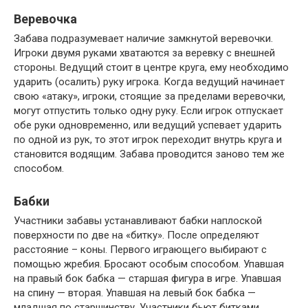
Веревочка
Забава подразумевает наличие замкнутой веревочки.
Игроки двумя руками хватаются за веревку с внешней
стороны. Ведущий стоит в центре круга, ему необходимо
ударить (осалить) руку игрока. Когда ведущий начинает
свою «атаку», игроки, стоящие за пределами веревочки,
могут отпустить только одну руку. Если игрок отпускает
обе руки одновременно, или ведущий успевает ударить
по одной из рук, то этот игрок переходит внутрь круга и
становится водящим. Забава проводится заново тем же
способом.
Бабки
Участники забавы устанавливают бабки наплоской
поверхности по две на «битку». После определяют
расстояние – коны. Первого играющего выбирают с
помощью жребия. Бросают особым способом. Упавшая
на правый бок бабка — старшая фигура в игре. Упавшая
на спину — вторая. Упавшая на левый бок бабка —
младшая по старшинству. Участники бьют битками