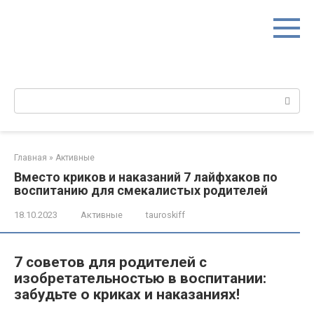
Перейти
к
контенту
Поиск:
Главная
»
Активные
Вместо криков и наказаний 7 лайфхаков по
воспитанию для смекалистых родителей
18.10.2023
Активные
tauroskiff
7 советов для родителей с
изобретательностью в воспитании:
забудьте о криках и наказаниях!