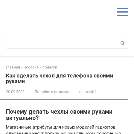
Перейти
к
контенту
Поиск:
Главная
»
Пособия и поделки
Как сделать чехол для телефона своими
руками
20.09.2022
Пособия и поделки
tauroskiff
Почему делать чехлы своими руками
актуально?
Магазинные атрибуты для новых моделей гаджетов
однозначно несут пользу, но они слишком дорогие. Но