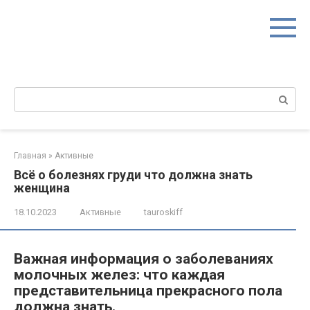
Перейти
к
контенту
Поиск:
Главная
»
Активные
Всё о болезнях груди что должна знать
женщина
18.10.2023
Активные
tauroskiff
Важная информация о заболеваниях
молочных желез: что каждая
представительница прекрасного пола
должна знать.