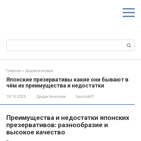
Перейти
к
контенту
Поиск:
Главная
»
Дидактические
Японские презервативы какие они бывают в
чём их преимущества и недостатки
18.10.2023
Дидактические
tauroskiff
Преимущества и недостатки японских
презервативов: разнообразие и
высокое качество