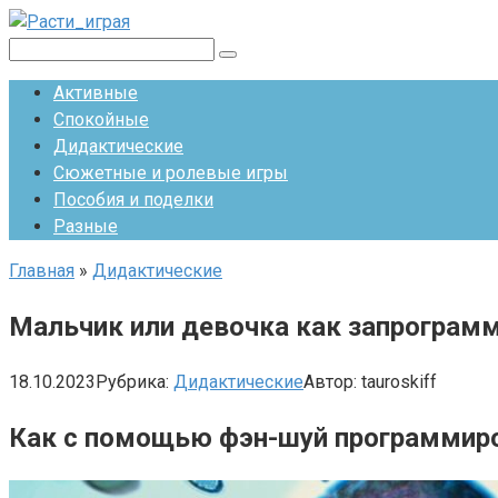
Перейти
к
Поиск:
контенту
Активные
Спокойные
Дидактические
Сюжетные и ролевые игры
Пособия и поделки
Разные
Главная
»
Дидактические
Мальчик или девочка как запрограмм
18.10.2023
Рубрика:
Дидактические
Автор:
tauroskiff
Как с помощью фэн-шуй программиров