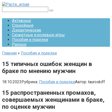
Перейти
к
Поиск:
контенту
Активные
Спокойные
Дидактические
Сюжетные и ролевые игры
Пособия и поделки
Разные
Главная
»
Пособия и поделки
15 типичных ошибок женщин в
браке по мнению мужчин
18.10.2023
Рубрика:
Пособия и поделки
Автор:
tauroskiff
15 распространенных промахов,
совершаемых женщинами в браке,
по оценке мужчин