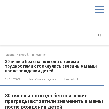
Перейти
к
контенту
Поиск:
Главная
»
Пособия и поделки
30 нянь и без сна полгода с какими
трудностями столкнулись звездные мамы
после рождения детей
18.10.2023
Пособия и поделки
tauroskiff
30 нянек и полгода без сна: какие
преграды встретили знаменитые мамы
после рождения детей