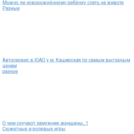
Можно ли новорождённому ребёнку спать на животе
Разные
Автосервис в ЮАО у м. Каширская по самым выгодным
ценам
разное
О чем скучают замужние женщины_1
Сюжетные и ролевые игры