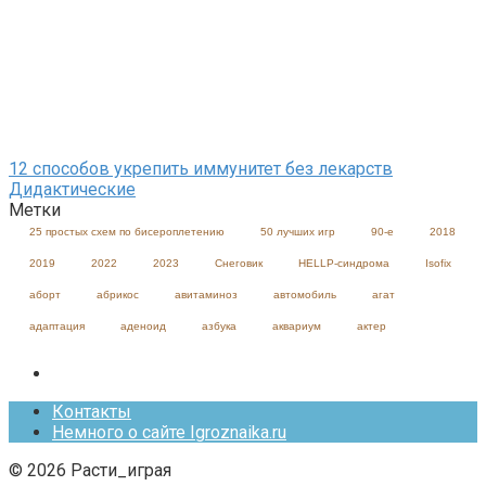
12 способов укрепить иммунитет без лекарств
Дидактические
Метки
25 простых схем по бисероплетению
50 лучших игр
90-е
2018
2019
2022
2023
Cнеговик
HELLP-синдрома
Isofix
аборт
абрикос
авитаминоз
автомобиль
агат
адаптация
аденоид
азбука
аквариум
актер
Контакты
Немного о сайте Igroznaika.ru
© 2026 Расти_играя