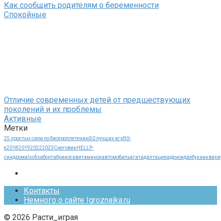
Как сообщить родителям о беременности
Спокойные
Отличие современных детей от предшествующих
поколений и их проблемы
Активные
Метки
25 простых схем по бисероплетению
50 лучших игр
90-
е
2018
2019
2022
2023
Cнеговик
HELLP-
синдрома
Isofix
аборт
абрикос
авитаминоз
автомобиль
агат
адаптация
аденоид
азбука
аквари
Контакты
Немного о сайте Igroznaika.ru
© 2026 Расти_играя