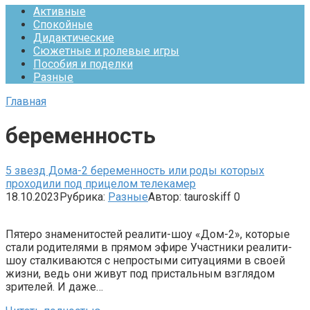
Активные
Спокойные
Дидактические
Сюжетные и ролевые игры
Пособия и поделки
Разные
Главная
беременность
5 звезд Дома-2 беременность или роды которых
проходили под прицелом телекамер
18.10.2023
Рубрика:
Разные
Автор:
tauroskiff
0
Пятеро знаменитостей реалити-шоу «Дом-2», которые
стали родителями в прямом эфире Участники реалити-
шоу сталкиваются с непростыми ситуациями в своей
жизни, ведь они живут под пристальным взглядом
зрителей. И даже…