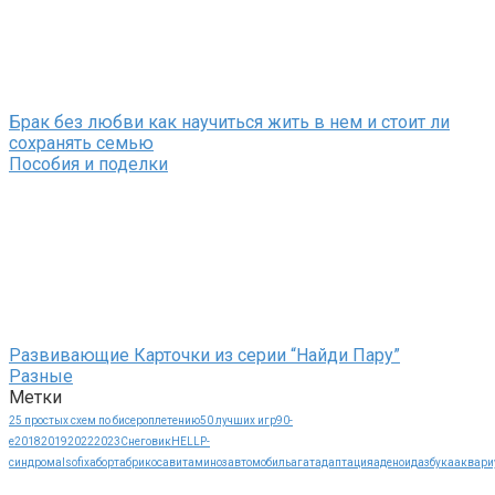
Брак без любви как научиться жить в нем и стоит ли
сохранять семью
Пособия и поделки
Развивающие Карточки из серии “Найди Пару”
Разные
Метки
25 простых схем по бисероплетению
50 лучших игр
90-
е
2018
2019
2022
2023
Cнеговик
HELLP-
синдрома
Isofix
аборт
абрикос
авитаминоз
автомобиль
агат
адаптация
аденоид
азбука
аквари