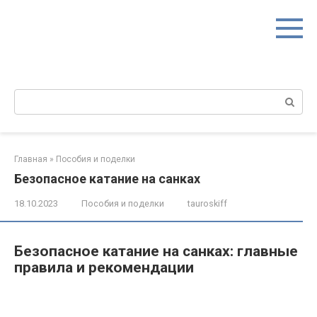
Перейти
к
контенту
Поиск:
Главная
»
Пособия и поделки
Безопасное катание на санках
18.10.2023
Пособия и поделки
tauroskiff
Безопасное катание на санках: главные
правила и рекомендации