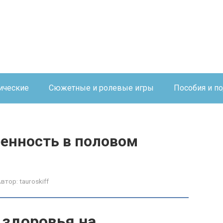
ические
Сюжетные и ролевые игры
Пособия и п
ренность в половом
Автор:
tauroskiff
 здоровья на