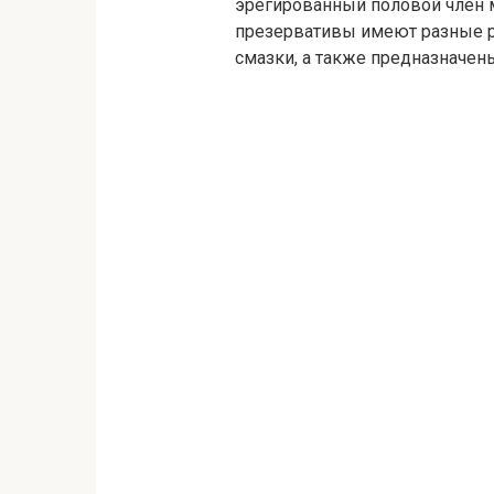
эрегированный половой член 
презервативы имеют разные ра
смазки, а также предназначен