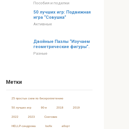
Пособия и поделки
50 лучших игр: Подвижная
игра “Совушка”
Активные
Двойные Пазлы “Изучаем
геометрические фигуры”.
Разные
Метки
25 простых схем по бисероплетению
50 лучших игр
90-е
2018
2019
2022
2023
Cнеговик
HELLP-синдрома
Isofix
аборт