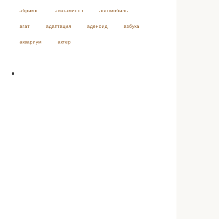
абрикос
авитаминоз
автомобиль
агат
адаптация
аденоид
азбука
аквариум
актер