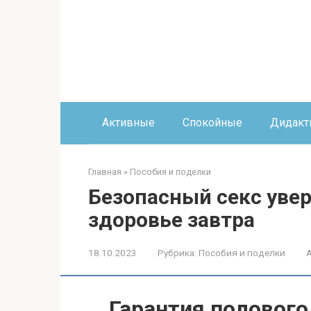
Перейти
к
контенту
Активные
Спокойные
Дидакт
Главная
»
Пособия и поделки
Безопасный секс уве
здоровье завтра
18.10.2023
Рубрика:
Пособия и поделки
Гарантия полового