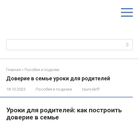
Перейти
к
контенту
Поиск:
Главная
»
Пособия и поделки
Доверие в семье уроки для родителей
18.10.2023
Пособия и поделки
tauroskiff
Уроки для родителей: как построить
доверие в семье