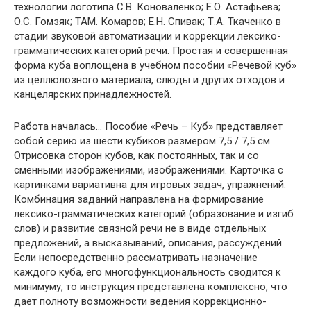
технологии логотипа С.В. Коноваленко; Е.О. Астафьева;
О.С. Гомзяк; ТАМ. Комаров; Е.Н. Спивак; Т.А. Ткаченко в
стадии звуковой автоматизации и коррекции лексико-
грамматических категорий речи. Простая и совершенная
форма куба воплощена в учебном пособии «Речевой куб»
из целлюлозного материала, слюды и других отходов и
канцелярских принадлежностей.
Работа началась… Пособие «Речь – Куб» представляет
собой серию из шести кубиков размером 7,5 / 7,5 см.
Отрисовка сторон кубов, как постоянных, так и со
сменными изображениями, изображениями. Карточка с
картинками вариативна для игровых задач, упражнений.
Комбинация заданий направлена ​​на формирование
лексико-грамматических категорий (образование и изгиб
слов) и развитие связной речи не в виде отдельных
предложений, а высказываний, описания, рассуждений.
Если непосредственно рассматривать назначение
каждого куба, его многофункциональность сводится к
минимуму, то инструкция представлена ​​комплексно, что
дает полноту возможности ведения коррекционно-