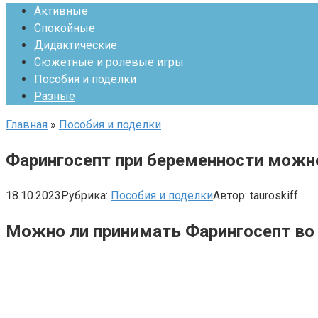
Активные
Спокойные
Дидактические
Сюжетные и ролевые игры
Пособия и поделки
Разные
Главная
»
Пособия и поделки
Фарингосепт при беременности можно
18.10.2023
Рубрика:
Пособия и поделки
Автор:
tauroskiff
Можно ли принимать Фарингосепт во