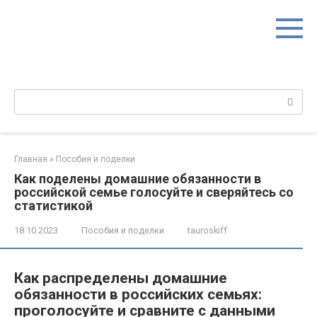
Перейти
к
контенту
Поиск:
Главная
»
Пособия и поделки
Как поделены домашние обязанности в
российской семье голосуйте и сверяйтесь со
статистикой
18.10.2023
Пособия и поделки
tauroskiff
Как распределены домашние
обязанности в российских семьях:
проголосуйте и сравните с данными