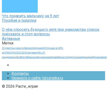
Что подарить мальчику на 9 лет
Пособия и поделки
О чём спросить будущего зятя при знакомстве список
подсказок и стоп-вопросы
Активные
Метки
25 простых схем по бисероплетению
50 лучших игр
90-
е
2018
2019
2022
2023
Cнеговик
HELLP-
синдрома
Isofix
аборт
абрикос
авитаминоз
автомобиль
агат
адаптация
аденоид
азбука
аквари
Контакты
Немного о сайте Igroznaika.ru
© 2026 Расти_играя