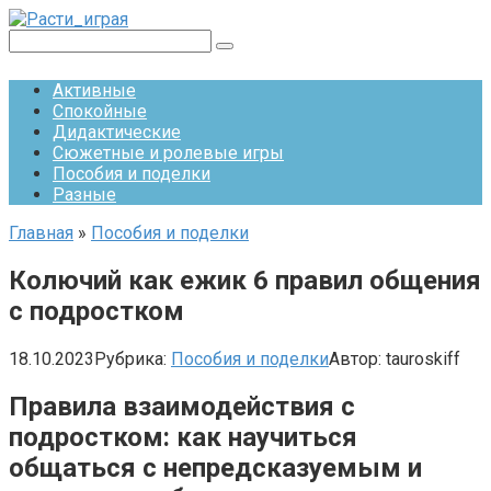
Перейти
к
Поиск:
контенту
Активные
Спокойные
Дидактические
Сюжетные и ролевые игры
Пособия и поделки
Разные
Главная
»
Пособия и поделки
Колючий как ежик 6 правил общения
с подростком
18.10.2023
Рубрика:
Пособия и поделки
Автор:
tauroskiff
Правила взаимодействия с
подростком: как научиться
общаться с непредсказуемым и