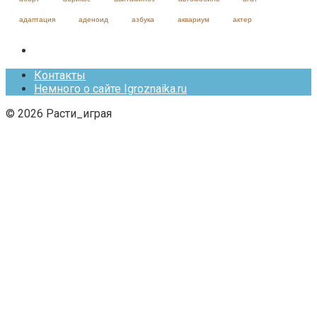
адаптация
аденоид
азбука
аквариум
актер
Контакты
Немного о сайте Igroznaika.ru
© 2026 Расти_играя