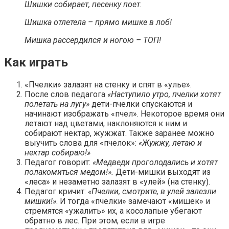
Шишки собирает, песенку поет.
Шишка отлетела – прямо мишке в лоб!
Мишка рассердился и ногою – ТОП!
Как играть
«Пчелки» залазят на стенку и спят в «улье».
После слов педагога
«Наступило утро, пчелки хотят
полетать на лугу»
дети-пчелки спускаются и
начинают изображать «пчел». Некоторое время они
летают над цветами, наклоняются к ним и
собирают нектар, жужжат. Также заранее можно
выучить слова для «пчелок»:
«Жужжу, летаю и
нектар собираю!»
Педагог говорит:
«Медведи проголодались и хотят
полакомиться медом!».
Дети-мишки выходят из
«леса» и незаметно залазят в «улей» (на стенку).
Педагог кричит:
«Пчелки, смотрите, в улей залезли
мишки!»
. И тогда «пчелки» замечают «мишек» и
стремятся «ужалить» их, а косолапые убегают
обратно в лес. При этом, если в игре