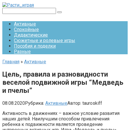
Перейти
к
Поиск:
контенту
Активные
Спокойные
Дидактические
Сюжетные и ролевые игры
Пособия и поделки
Разные
Главная
»
Активные
Цель, правила и разновидности
веселой подвижной игры “Медведь
и пчелы”
08.08.2020
Рубрика:
Активные
Автор:
tauroskiff
Активность в движениях – важное условие развития
наших детей. Наилучшим способом привлечения
ребенка к подвижности является проведение
интересных активных игр. Игра «Медведь и пчелы»