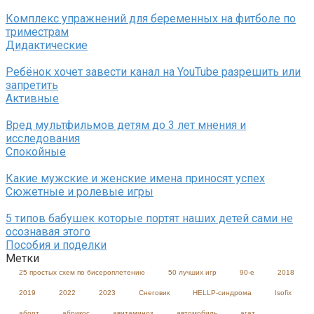
Комплекс упражнений для беременных на фитболе по
триместрам
Дидактические
Ребёнок хочет завести канал на YouTube разрешить или
запретить
Активные
Вред мультфильмов детям до 3 лет мнения и
исследования
Спокойные
Какие мужские и женские имена приносят успех
Сюжетные и ролевые игры
5 типов бабушек которые портят наших детей сами не
осознавая этого
Пособия и поделки
Метки
25 простых схем по бисероплетению
50 лучших игр
90-е
2018
2019
2022
2023
Cнеговик
HELLP-синдрома
Isofix
аборт
абрикос
авитаминоз
автомобиль
агат