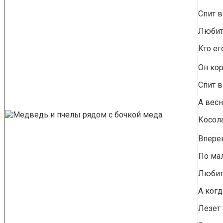
Спит в
Любит
Кто ег
Он ко
Спит в
А весн
Косол
Впере
По мал
Любит 
А когд
Лезет 