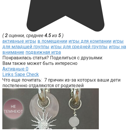
(
2
оценки, среднее
4.5
из
5
)
активные игры
в помещении
игры для компании
игры
для младшей группы
игры для средней группы
игры на
внимание
подвижная игра
Понравилась статья? Поделиться с друзьями:
Вам также может быть интересно
Активные
0
Links Sape Check
Что еще почитать: 7 причин из-за которых ваши дети
постепенно отдаляются от родителей