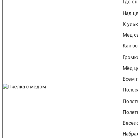
Где он
Над ц
К улью
Мёд св
Как зо
Громко
Мёд ц
Всем 
Полос
Полета
Полета
Весел
Набрал