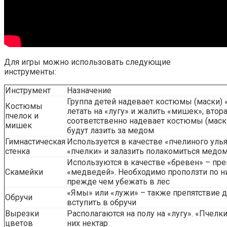
Для игры можно использовать следующие
инструменты:
Инструмент
Назначение
Группа детей надевает костюмы (маски) 
Костюмы
летать на «лугу» и жалить «мишек»; втора
пчелок и
соответственно надевает костюмы (маск
мишек
будут лазить за медом
Гимнастическая
Используется в качестве «пчелиного улья
стенка
«пчелки» и залазить полакомиться медо
Используются в качестве «бревен» – пре
Скамейки
«медведей». Необходимо проползти по ни
прежде чем убежать в лес
«Ямы» или «лужи» – также препятствие д
Обручи
вступить в обручи
Вырезки
Располагаются на полу на «лугу». «Пчелк
цветов
них нектар