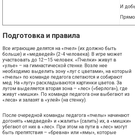
И доб
Прямо
Подготовка и правила
Все играющие делятся на «пчел» (их должно быть
больше) и «медведей» (2-4 человека). В игре может
участвовать до 12—15 человек. «Пчелки» живут в
«улье» – на гимнастической стенке. Возле нее
необходимо выделить зону «луг с цветами», на который
«пчелы» по команде педагога слетаются и собирают
мед. На «лугу» раскладываются картинки цветов. За
лугом выделяется вторая зона – «лес» («берлога»), где
живут «мишки». По команде педагога они выбегают из
«леса» и залазят в «улей» (на стенку).
После очередной команды педагога «пчелы» начинают
догонять «медведей» и «жалить» (салить) их, а «мишки»
убегают от них в «лес». При этом на пути в «лес» могут
быть препятствия – «бревна» или «ямы», которые