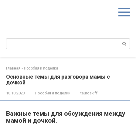
Перейти
к
контенту
Поиск:
Главная
»
Пособия и поделки
Основные темы для разговора мамы с
дочкой
18.10.2023
Пособия и поделки
tauroskiff
Важные темы для обсуждения между
мамой и дочкой.