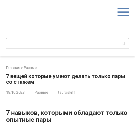
Перейти
к
контенту
Поиск:
Главная
»
Разные
7 вещей которые умеют делать только пары
со стажем
18.10.2023
Разные
tauroskiff
7 навыков, которыми обладают только
опытные пары