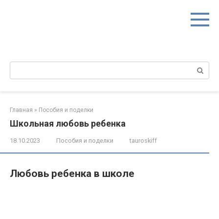
Перейти
к
контенту
Поиск:
Главная
»
Пособия и поделки
Школьная любовь ребенка
18.10.2023
Пособия и поделки
tauroskiff
Любовь ребенка в школе