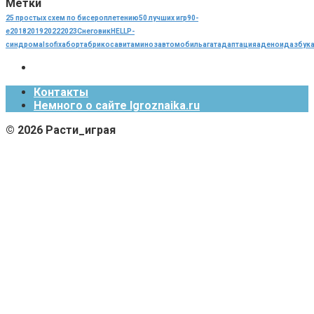
Метки
25 простых схем по бисероплетению
50 лучших игр
90-
е
2018
2019
2022
2023
Cнеговик
HELLP-
синдрома
Isofix
аборт
абрикос
авитаминоз
автомобиль
агат
адаптация
аденоид
азбук
Контакты
Немного о сайте Igroznaika.ru
© 2026 Расти_играя