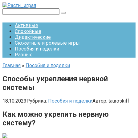
Перейти
к
Поиск:
контенту
Активные
Спокойные
Дидактические
Сюжетные и ролевые игры
Пособия и поделки
Разные
Главная
»
Пособия и поделки
Способы укрепления нервной
системы
18.10.2023
Рубрика:
Пособия и поделки
Автор:
tauroskiff
Как можно укрепить нервную
систему?