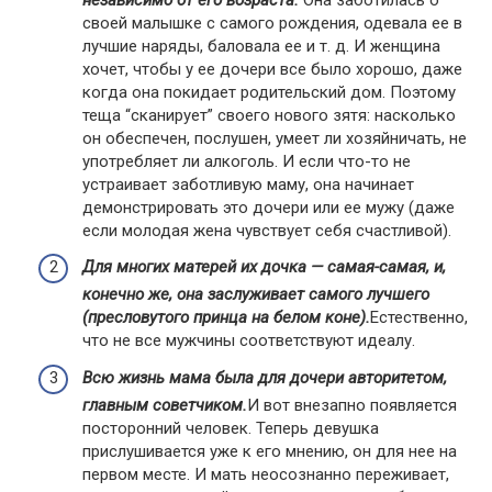
своей малышке с самого рождения, одевала ее в
лучшие наряды, баловала ее и т. д. И женщина
хочет, чтобы у ее дочери все было хорошо, даже
когда она покидает родительский дом. Поэтому
теща “сканирует” своего нового зятя: насколько
он обеспечен, послушен, умеет ли хозяйничать, не
употребляет ли алкоголь. И если что-то не
устраивает заботливую маму, она начинает
демонстрировать это дочери или ее мужу (даже
если молодая жена чувствует себя счастливой).
Для многих матерей их дочка — самая-самая, и,
конечно же, она заслуживает самого лучшего
(пресловутого принца на белом коне).
Естественно,
что не все мужчины соответствуют идеалу.
Всю жизнь мама была для дочери авторитетом,
главным советчиком.
И вот внезапно появляется
посторонний человек. Теперь девушка
прислушивается уже к его мнению, он для нее на
первом месте. И мать неосознанно переживает,