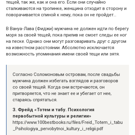
тещей, так же, как и она его. Если они случайно
сталкиваются на тропинке, женщина отходит в сторону и
поворачивается спиной к нему, пока он не пройдет…
В Вануа-Лава (Фиджи) мужчина не должен идти по берегу
моря за своей тещей, пока прилив не смоет следы ее ног
на песке. Однако они могут разговаривать друг с другом
на известном расстоянии. Абсолютно исключается
возможность упоминания имени своей тещи или зятя.
Согласно Соломоновым островам, после свадьбы
мужчина должен избегать взглядов и разговоров
со своей тещей. Когда они встречаются, он
притворяется, что не знает ее и убегает от нее,
стараясь спрятаться.
З. Фрейд «Тотем и табу. Психология
первобытной культуры и религии»
https://www.100bestbooks.ru/files/Freid_Totem_i_tabu
_Psihologiya_pervobytnoi_kultury_i_religii.pdf