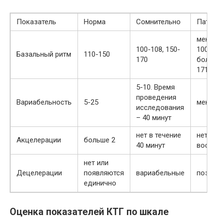
Показатель
Норма
Сомнительно
Патол
мень
100-108, 150-
100 и
Базальный ритм
110-150
170
боль
171
5-10. Время
проведения
Вариабельность
5-25
меньш
исследования
– 40 минут
нет в течение
нет
Акцелерации
больше 2
40 минут
вооб
нет или
Децелерации
появляются
вариабельные
позд
единично
Оценка показателей КТГ по шкале