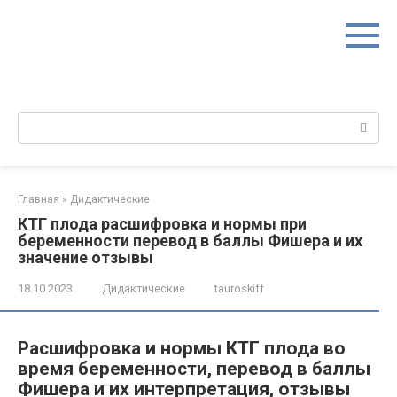
Перейти
к
контенту
Поиск:
Главная
»
Дидактические
КТГ плода расшифровка и нормы при
беременности перевод в баллы Фишера и их
значение отзывы
18.10.2023
Дидактические
tauroskiff
Расшифровка и нормы КТГ плода во
время беременности, перевод в баллы
Фишера и их интерпретация, отзывы