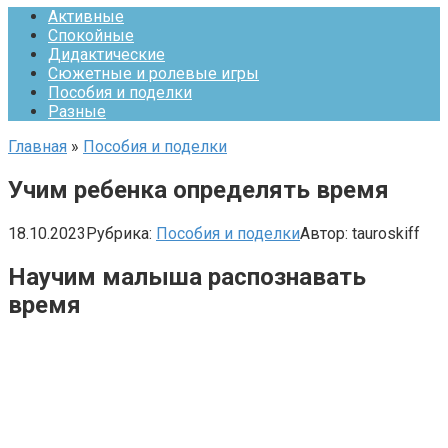
Активные
Спокойные
Дидактические
Сюжетные и ролевые игры
Пособия и поделки
Разные
Главная
»
Пособия и поделки
Учим ребенка определять время
18.10.2023
Рубрика:
Пособия и поделки
Автор:
tauroskiff
Научим малыша распознавать
время