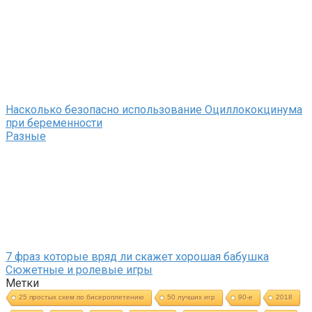
Насколько безопасно использование Оциллококцинума
при беременности
Разные
7 фраз которые вряд ли скажет хорошая бабушка
Сюжетные и ролевые игры
Метки
25 простых схем по бисероплетению
50 лучших игр
90-е
2018