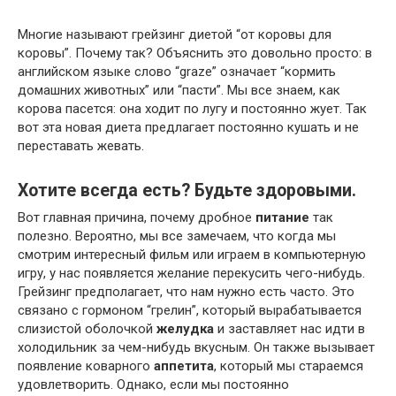
Многие называют грейзинг диетой “от коровы для
коровы”. Почему так? Объяснить это довольно просто: в
английском языке слово “graze” означает “кормить
домашних животных” или “пасти”. Мы все знаем, как
корова пасется: она ходит по лугу и постоянно жует. Так
вот эта новая диета предлагает постоянно кушать и не
переставать жевать.
Хотите всегда есть? Будьте здоровыми.
Вот главная причина, почему дробное
питание
так
полезно. Вероятно, мы все замечаем, что когда мы
смотрим интересный фильм или играем в компьютерную
игру, у нас появляется желание перекусить чего-нибудь.
Грейзинг предполагает, что нам нужно есть часто. Это
связано с гормоном “грелин”, который вырабатывается
слизистой оболочкой
желудка
и заставляет нас идти в
холодильник за чем-нибудь вкусным. Он также вызывает
появление коварного
аппетита
, который мы стараемся
удовлетворить. Однако, если мы постоянно