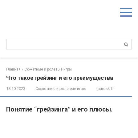
Перейти
к
контенту
Поиск:
Главная
»
Сюжетные и ролевые игры
Что такое грейзинг и его преимущества
18.10.2023
Сюжетные и ролевые игры
tauroskiff
Понятие “грейзинга” и его плюсы.