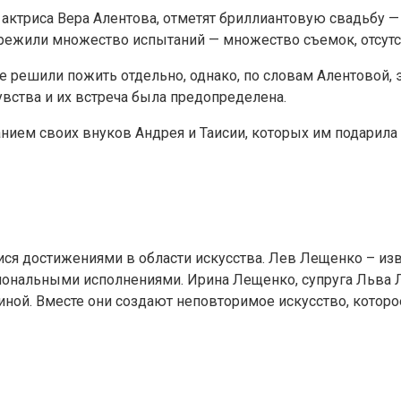
актриса Вера Алентова, отметят бриллиантовую свадьбу — 6
пережили множество испытаний — множество съемок, отсутс
е решили пожить отдельно, однако, по словам Алентовой, 
увства и их встреча была предопределена.
ием своих внуков Андрея и Таисии, которых им подарила 
я достижениями в области искусства. Лев Лещенко – изв
нальными исполнениями. Ирина Лещенко, супруга Льва Л
ной. Вместе они создают неповторимое искусство, которо