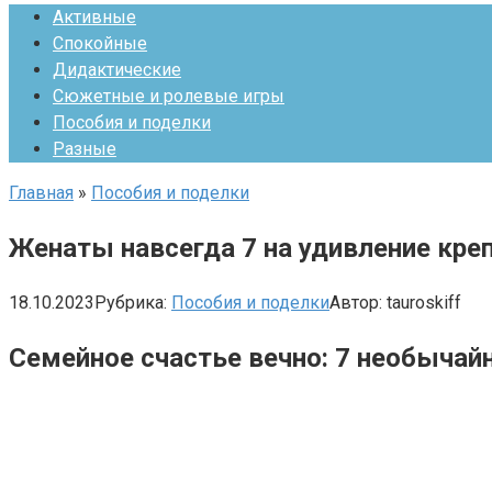
Активные
Спокойные
Дидактические
Сюжетные и ролевые игры
Пособия и поделки
Разные
Главная
»
Пособия и поделки
Женаты навсегда 7 на удивление креп
18.10.2023
Рубрика:
Пособия и поделки
Автор:
tauroskiff
Семейное счастье вечно: 7 необычай