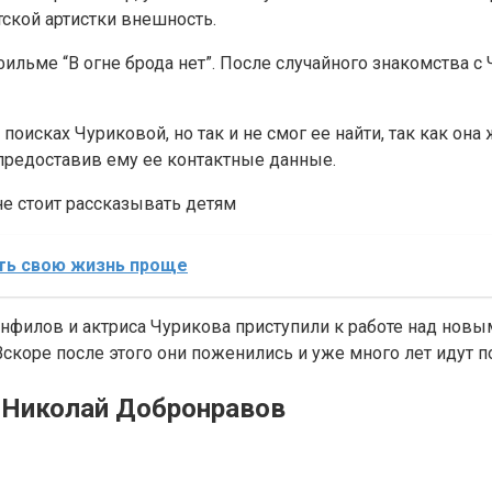
тской артистки внешность.
ильме “В огне брода нет”. После случайного знакомства с 
оисках Чуриковой, но так и не смог ее найти, так как она
предоставив ему ее контактные данные.
не стоит рассказывать детям
ть свою жизнь проще
филов и актриса Чурикова приступили к работе над новым
коре после этого они поженились и уже много лет идут по
 Николай Добронравов