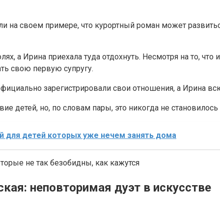
и на своем примере, что курортный роман может развить
ях, а Ирина приехала туда отдохнуть. Несмотря на то, что 
ать свою первую супругу.
официально зарегистрировали свои отношения, а Ирина вс
вие детей, но, по словам пары, это никогда не становилос
й для детей которых уже нечем занять дома
оторые не так безобидны, как кажутся
ская: неповторимая дуэт в искусстве