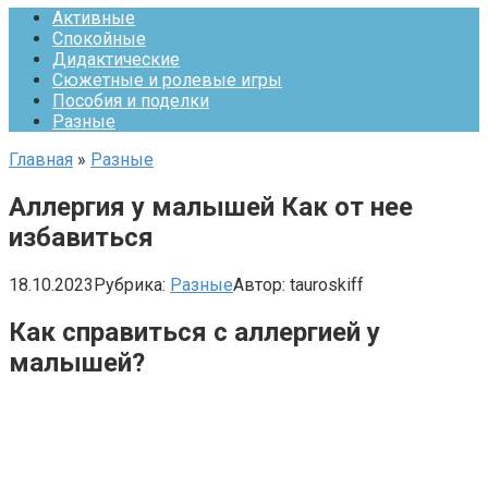
Активные
Спокойные
Дидактические
Сюжетные и ролевые игры
Пособия и поделки
Разные
Главная
»
Разные
Аллергия у малышей Как от нее
избавиться
18.10.2023
Рубрика:
Разные
Автор:
tauroskiff
Как справиться с аллергией у
малышей?