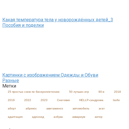
Какая температура тела у новорождённых детей_3
Пособия и поделки
Картинки с изображением Одежды и Обуви
Разные
Метки
25 простых схем по бисероплетению
50 лучших игр
90-е
2018
2019
2022
2023
Cнеговик
HELLP-синдрома
Isofix
аборт
абрикос
авитаминоз
автомобиль
агат
адаптация
аденоид
азбука
аквариум
актер