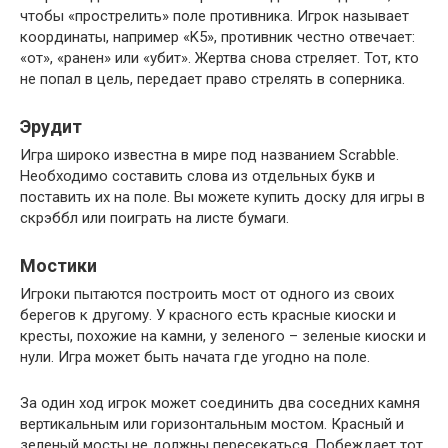
чтобы «прострелить» поле противника. Игрок называет
координаты, например «K5», противник честно отвечает:
«от», «ранен» или «убит». Жертва снова стреляет. Тот, кто
не попал в цель, передает право стрелять в соперника.
Эрудит
Игра широко известна в мире под названием Scrabble.
Необходимо составить слова из отдельных букв и
поставить их на поле. Вы можете купить доску для игры в
скрэббл или поиграть на листе бумаги.
Мостики
Игроки пытаются построить мост от одного из своих
берегов к другому. У красного есть красные киоски и
кресты, похожие на камни, у зеленого – зеленые киоски и
нули. Игра может быть начата где угодно на поле.
За один ход игрок может соединить два соседних камня
вертикальным или горизонтальным мостом. Красный и
зеленый мосты не должны пересекаться. Побеждает тот,