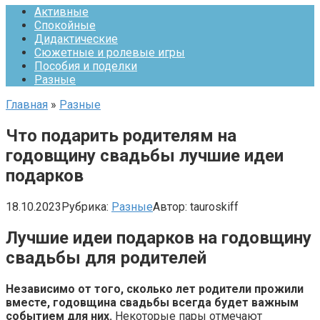
Активные
Спокойные
Дидактические
Сюжетные и ролевые игры
Пособия и поделки
Разные
Главная
»
Разные
Что подарить родителям на
годовщину свадьбы лучшие идеи
подарков
18.10.2023
Рубрика:
Разные
Автор:
tauroskiff
Лучшие идеи подарков на годовщину
свадьбы для родителей
Независимо от того, сколько лет родители прожили
вместе, годовщина свадьбы всегда будет важным
событием для них.
Некоторые пары отмечают