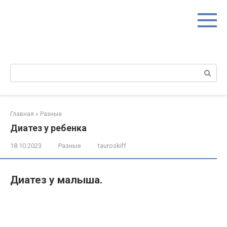
Перейти
к
контенту
Поиск:
Главная
»
Разные
Диатез у ребенка
18.10.2023
Разные
tauroskiff
Диатез у малыша.