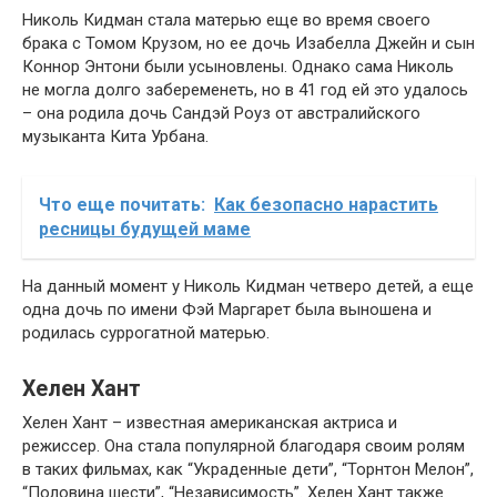
Николь Кидман стала матерью еще во время своего
брака с Томом Крузом, но ее дочь Изабелла Джейн и сын
Коннор Энтони были усыновлены. Однако сама Николь
не могла долго забеременеть, но в 41 год ей это удалось
– она родила дочь Сандэй Роуз от австралийского
музыканта Кита Урбана.
Что еще почитать:
Как безопасно нарастить
ресницы будущей маме
На данный момент у Николь Кидман четверо детей, а еще
одна дочь по имени Фэй Маргарет была выношена и
родилась суррогатной матерью.
Хелен Хант
Хелен Хант – известная американская актриса и
режиссер. Она стала популярной благодаря своим ролям
в таких фильмах, как “Украденные дети”, “Торнтон Мелон”,
“Половина шести”, “Независимость”. Хелен Хант также