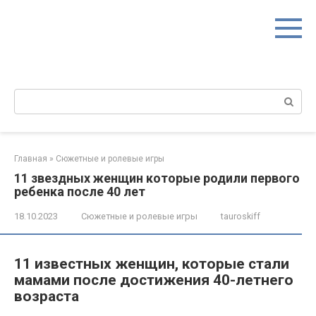
Перейти
к
контенту
Поиск:
Главная
»
Сюжетные и ролевые игры
11 звездных женщин которые родили первого
ребенка после 40 лет
18.10.2023
Сюжетные и ролевые игры
tauroskiff
11 известных женщин, которые стали
мамами после достижения 40-летнего
возраста