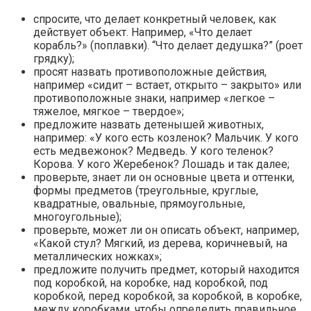
спросите, что делает конкретный человек, как
действует объект. Например, «Что делает
корабль?» (поплавки). “Что делает дедушка?” (роет
грядку);
просят назвать противоположные действия,
например «сидит – встает, открыто – закрыто» или
противоположные знаки, например «легкое –
тяжелое, мягкое – твердое»;
предложите назвать детенышей животных,
например: «У кого есть козленок? Мальчик. У кого
есть медвежонок? Медведь. У кого теленок?
Корова. У кого Жеребенок? Лошадь и так далее;
проверьте, знает ли он основные цвета и оттенки,
формы предметов (треугольные, круглые,
квадратные, овальные, прямоугольные,
многоугольные);
проверьте, может ли он описать объект, например,
«Какой стул? Мягкий, из дерева, коричневый, на
металлических ножках»;
предложите получить предмет, который находится
под коробкой, на коробке, над коробкой, под
коробкой, перед коробкой, за коробкой, в коробке,
между коробками, чтобы определить правильное