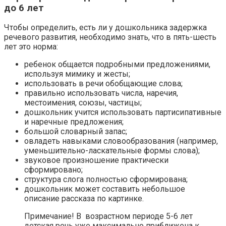
до 6 лет
Чтобы определить, есть ли у дошкольника задержка
речевого развития, необходимо знать, что в пять-шесть
лет это норма:
ребенок общается подробными предложениями,
используя мимику и жесты;
использовать в речи обобщающие слова;
правильно использовать числа, наречия,
местоимения, союзы, частицы;
дошкольник учится использовать партисипативные
и наречные предложения;
большой словарный запас;
овладеть навыками словообразования (например,
уменьшительно-ласкательные формы слова);
звуковое произношение практически
сформировано;
структура слога полностью сформирована;
дошкольник может составить небольшое
описание рассказа по картинке.
Примечание! В возрастном периоде 5-6 лет
детская речь уже максимально приближена к