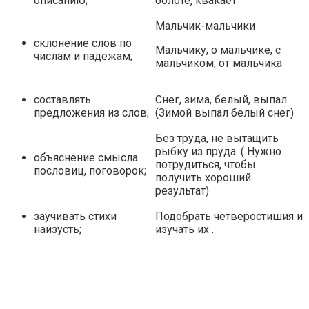
описанию;
болоте, квакает
Мальчик-мальчики
склонение слов по
Мальчику, о мальчике, с
числам и падежам;
мальчиком, от мальчика
составлять
Снег, зима, белый, выпал.
предложения из слов;
(Зимой выпал белый снег)
Без труда, не вытащить
рыбку из пруда. ( Нужно
объяснение смысла
потрудиться, чтобы
пословиц, поговорок;
получить хороший
результат)
заучивать стихи
Подобрать четверостишия и
наизусть;
изучать их .