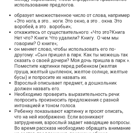
использование предлогов.
образует множественное число от слова, например
«Это нога, а это… ноги. Это окно, а это .. окна. Это
воробей, а это . воробьи»;
откажитесь от существительного: «Что это?Книга
Нет что? Книги. Что удалили? Книгу. О чем мы
говорим? О книге»;
он меняет слово, чтобы использовать его по-
другому: «Сын пришел в парк. Как ты можешь так
сказать о своей дочери? Моя дочь пришла в парк ».
Поместите картинки перед ребенком (желтая
груша, желтый цыпленок, желтое солнце, желтые
бусы) и попросите их назвать их.
Взрослый описывает предмет, а дошкольник
должен назвать его.
Необходимо проверить выразительность речи:
попросить произносить предложения с разной
интонацией и тоном голоса.
Ребенку показывают картинку и просят описать,
что на ней изображено. Если возникают
затруднения, взрослый задает наводящие вопросы.
Во время рассказа необходимо обращать внимание