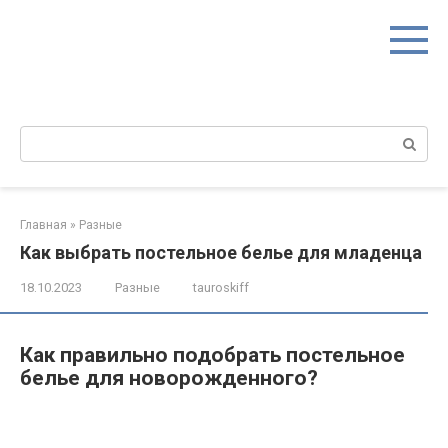
Перейти
к
контенту
Поиск:
Главная
»
Разные
Как выбрать постельное белье для младенца
18.10.2023
Разные
tauroskiff
Как правильно подобрать постельное
белье для новорожденного?