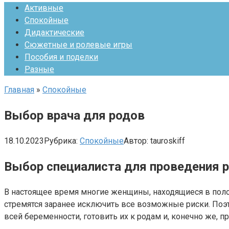
Активные
Спокойные
Дидактические
Сюжетные и ролевые игры
Пособия и поделки
Разные
Главная
»
Спокойные
Выбор врача для родов
18.10.2023
Рубрика:
Спокойные
Автор:
tauroskiff
Выбор специалиста для проведения р
В настоящее время многие женщины, находящиеся в поло
стремятся заранее исключить все возможные риски. По
всей беременности, готовить их к родам и, конечно же,