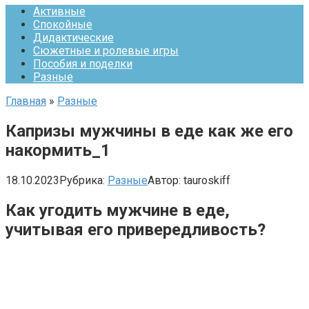
Активные
Спокойные
Дидактические
Сюжетные и ролевые игры
Пособия и поделки
Разные
Главная
»
Разные
Капризы мужчины в еде как же его
накормить_1
18.10.2023
Рубрика:
Разные
Автор:
tauroskiff
Как угодить мужчине в еде,
учитывая его привередливость?