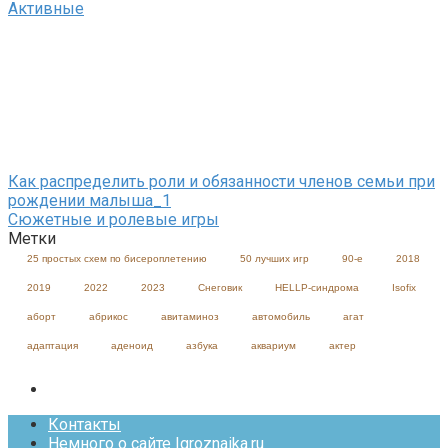
Активные
Как распределить роли и обязанности членов семьи при
рождении малыша_1
Сюжетные и ролевые игры
Метки
25 простых схем по бисероплетению
50 лучших игр
90-е
2018
2019
2022
2023
Cнеговик
HELLP-синдрома
Isofix
аборт
абрикос
авитаминоз
автомобиль
агат
адаптация
аденоид
азбука
аквариум
актер
Контакты
Немного о сайте Igroznaika.ru