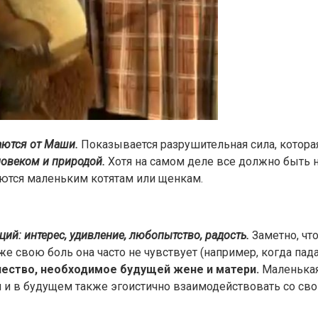
аются от Маши.
Показывается разрушительная сила, которая
ловеком и природой.
Хотя на самом деле все должно быть н
ются маленьким котятам или щенкам.
й: интерес, удивление, любопытство, радость.
Заметно, что
 свою боль она часто не чувствует (например, когда пада
чество, необходимое будущей жене и матери.
Маленькая 
 и в будущем также эгоистично взаимодействовать со сво