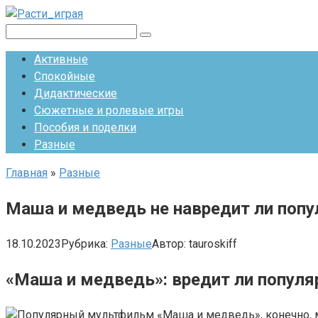
Перейти
к
Поиск:
контенту
Активные
Спокойные
Дидактические
Сюжетные и ролевые игры
Пособия и поделки
Разные
Главная
»
Разные
Маша и медведь не навредит ли поп
18.10.2023
Рубрика:
Разные
Автор:
tauroskiff
«Маша и медведь»: вредит ли попул