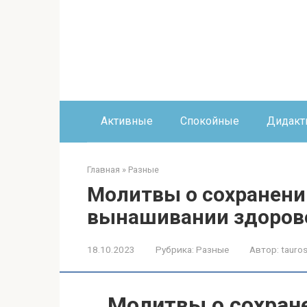
Перейти
к
контенту
Активные
Спокойные
Дидакт
Главная
»
Разные
Молитвы о сохранени
вынашивании здорово
18.10.2023
Рубрика:
Разные
Автор:
tauros
Молитвы о сохран