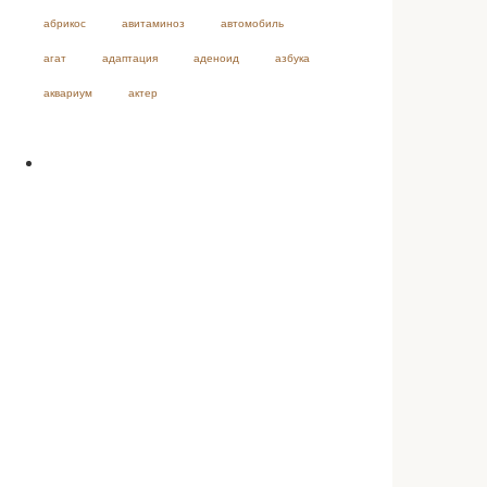
абрикос
авитаминоз
автомобиль
агат
адаптация
аденоид
азбука
аквариум
актер