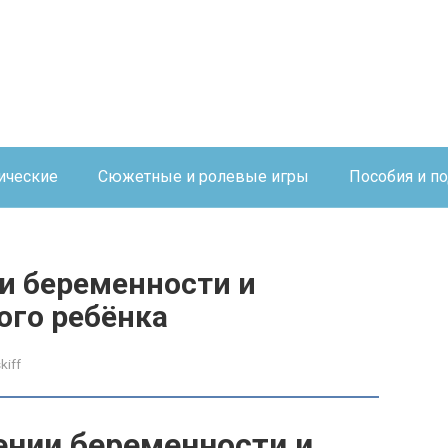
ические
Сюжетные и ролевые игры
Пособия и п
и беременности и
го ребёнка
kiff
ении беременности и