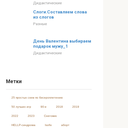
Дидактические
Слоги.Составляем слова
из слогов
Разные
День Валентина выбираем
подарок мужу_1
Дидактические
Метки
25 простых схем по бисероплетению
50 лучших игр
90-е
2018
2019
2022
2023
Cнеговик
HELLP-синдрома
Isofix
аборт